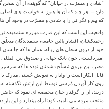
“شادی و مسرّت در خیابان” که گوینده از آن سخن گف
دارد – هر چند که آن ها هنوز به خواست های اصلی 
که بیم و نگرانی را با شادی و مسرّت در وجود آن ها 
واقعیت این است که این قدرت مبارزه ستمدیده تری
زحمتکشان، اقشار پائین جامعه، ستمدیدگان متعلّق به
خود از درون سطل های زباله، همان ها که جانشان 
امپریالیستی چون بانک جهانی و صندوق بین المللی
مصر، این نیروی مُسلّح دشمنان توده ها که سرسپرد
قابل انکار است را وادار به تعویض حُسنی مبارک با
روی کار آوردن مُرسی توسط این ارتش نگذشته است 
دربند، آن را گرفتار چنان مخمصه ای نمود که حاض
منتخب مردم می نامید، کودتا راه بیندازد و این بار 
دسته ای در شکل متفاوت از دارو دسته مُرسی به ا