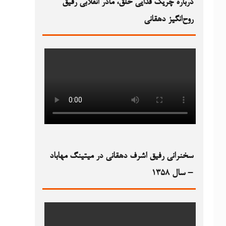
درباره چریک فدایی خلق، مادر انقلابی رفیق
روح‌انگیز دهقانی
سخنرانی رفیق اشرف دهقانی در میتینگ مهاباد
– سال ۱۳۵۸