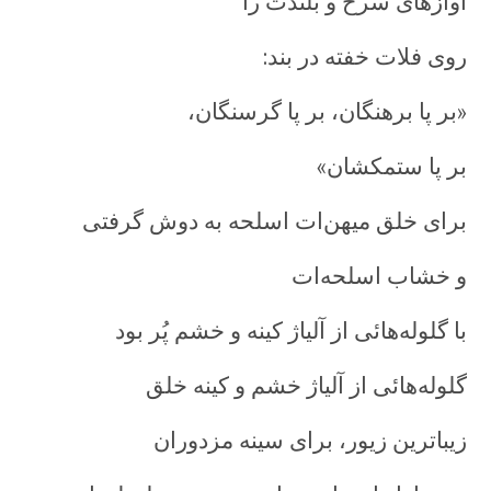
آوازهای سرخ و بلندت را
روی فلات خفته در بند:
«بر پا برهنگان، بر پا گرسنگان،
بر پا ستمکشان»
برای خلق ميهن‌ات اسلحه به دوش گرفتی
و خشاب اسلحه‌ات
با گلوله‌هائی از آلياژ کينه و خشم پُر بود
گلوله‌هائی از آلياژ خشم و کينه خلق
زيباترين زيور، برای سينه مزدوران