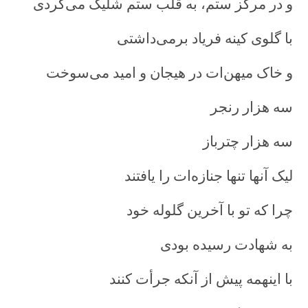
و در مرکز ستم، به قلب ستم شليک می‌کردی
با گلوی کينه فرياد برمی‌داشتی
و خاک ميهن‌ات در هيجان و اميد می‌سوخت
سه هزار رنجر
سه هزار چترباز
ليک آنها تنها جنازه‌ات را يافتند
چرا که تو با آخرين گلوله خود
به شهادت رسيده بودی
با اينهمه پيش از آنکه جرأت کنند