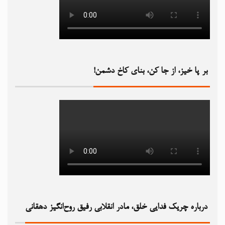
بر پا خیز، از جا کن، بنای کاخ دشمن!‏
درباره چریک فدایی خلق، مادر انقلابی رفیق روح‌انگیز دهقانی