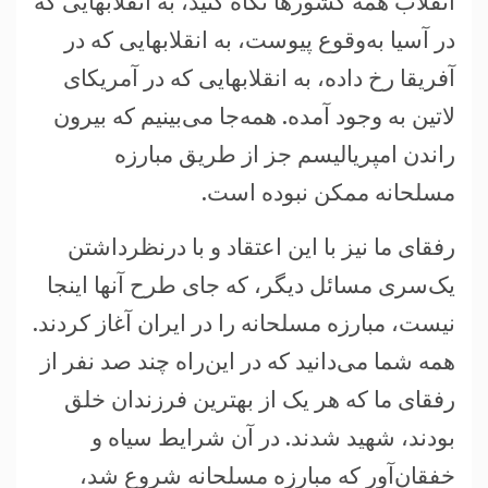
انقلاب همه کشورها نگاه کنيد، به انقلابهايی که
در آسيا به‌وقوع پيوست، به انقلابهايی که در
آفريقا رخ داده، به انقلابهايی که در آمريکای
لاتين به وجود آمده. همه‌جا می‌بينيم که بيرون
راندن امپرياليسم جز از طريق مبارزه
مسلحانه ممکن نبوده است.
رفقای ما نيز با اين اعتقاد و با درنظرداشتن
يک‌سری مسائل ديگر، که جای طرح آنها اينجا
نيست، مبارزه مسلحانه را در ايران آغاز کردند.
همه شما می‌دانيد که در اين‌راه چند صد نفر از
رفقای ما که هر يک از بهترين فرزندان خلق
بودند، شهيد شدند. در آن شرايط سياه و
خفقان‌آور که مبارزه مسلحانه شروع شد،