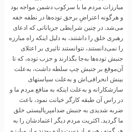
مبارزات مردم ما با سرکوب دشمن مواجه بود
و هرگونه اعتراضِ بر‌حق توده‌ها در نطفه خفه
می‌شد. در چنين شرايطی جرياناتی که ادعای
رهبری خلق را داشتند، به دليل اينکه راه مبارزه
را نمی‌دانستند، نتوانستند تاثيری بر اعتلای
جنبش توده‌ها به‌جا بگذارند و حزب توده، که تا
آن‌موقع بر جنبش چپ سلطه داشت، به‌علت
بينش انحرافی‌اش و به‌علت سياستهای
سازشکارانه و به‌علت اينکه به منافع مردم ما و
در راس آن طبقه کارگر خيانت نمود، باعث
ضربه شديدی به جنبش ضدامپرياليستی خلق
ما گرديد. اکثريت مردم ديگر اعتمادشان را به
هر گونه رهبری از دست داده بودند و از مبارزه