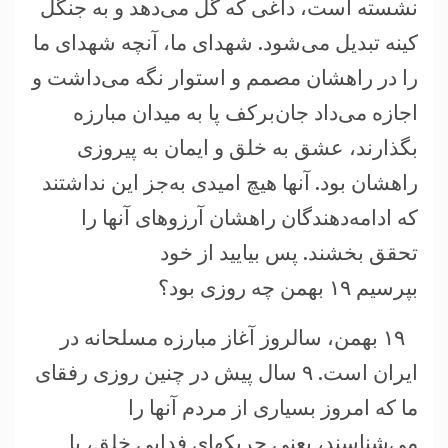
نشسته است، داغی که گُل می‌دهد و به جنگل
کينه تبديل می‌شود. شهدای ما، آنچه شهدای ما
را در راهشان مصمم و استوار نگه می‌داشت و
اجازه می‌داد جان‌بر‌کف پا به ميدان مبارزه
بگذارند، عشق به خلق و ايمان به پيروزی
راهشان بود. آنها هيچ اميدی به‌جز اين نداشتند
که ادامه‌دهندگان راهشان آرزوهای آنها را
تحقق بخشند. پس بياييد از خود
بپرسيم ۱۹ بهمن چه روزی بود؟
۱۹ بهمن، سالروز آغاز مبارزه مسلحانه در
ايران است. ۹ سال پيش در چنين روزی رفقای
ما که امروز بسياری از مردم آنها را
می‌شناسند، يعنی چريکهای فدايی خلق، با