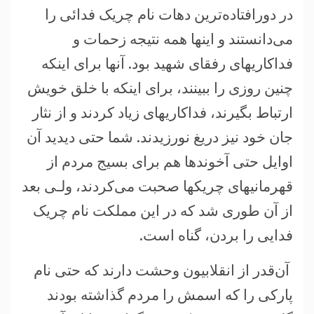
در دورافتاده‌ترين دهات نام چريک فدائی را
می‌دانستند و اينها همه نتيجه زحمات و
فداکاريهای رفقای شهيد بود. آنها برای اينکه
چنين روزی را ببينند، برای اينکه با خلق خويش
ارتباط بگيرند، فداکاريهای زياد کردند و از نثار
جان خود نيز دريغ نورزيدند. شما حتی ديديد آن
اوايل حتی آخوندها هم برای بسيج مردم از
قهرمانيهای چريکها صحبت می‌کردند، ولـی بعد
از آن طوری شد که در اين مملکت نام چريک
فدايی را بردن، گناه است.
آن‌قدر از انقلابيون وحشت دارند که حتی نام
پارکی را که اسمش را مردم گذاشته بودند