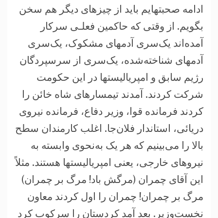
ادامه صحبتهايم بايد از چيزهای ديگر هم سخن
بگويم. از وقتی که حاکمين فعلـی سر‌کار
آمده‌اند يک‌سری آدمهای مشکوک، يک‌سری
آدمهای شناخته‌شده، يک‌سری از سرسپردگان
رژيم سابق و امپرياليستها در اين حکومت
شرکت کردند. آمدند تيمسارهای شاه خائن را
کردند فرمانده قوا، وزير دفاع، فرمانده نيروی
دريائی، استاندار فلان‌جا. اغلب کارمندان سطح
بالا را می‌بينيم که هر يک به‌نحوی وابسته به
نيروهای خارجی، يعنی امپرياليستها هستند. مثلاً
اين آقای چمران (مرگش باد! مرگ بر چمران)
مرگ بر چمران! چمران را اول کردند معاون
نخست‌وزير. بعد آمد کردستان را سرکوب کرد