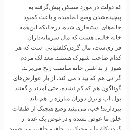
که دولت در مورد مسکن پيش‌گرفته به
پيچيده‌شدن وضع انجاميده و باعث کمبود
خانه‌های استيجاری شده. درحاليکه اين‌همه
خانه خالـی هست که مال سرمايه‌داران
فراری‌ست، مال گردن‌کلفتهايی است که هر
کدام صاحب شهرک هستند. معذالک مردم
هنوز از نداشتن خانه مناسب رنج می‌برند.
گرانی هم که بیداد می کند. از بار عوارض‌های
گوناگون هم که کم نشده. حتی آمدند و گفتند
پول آب و برق دوران مبارزه را هم بايد
بپردازيد! خب، می‌بينيد وضع هيچيک از طبقات
خلق ما عوض نشده و درعوض يک عده از
گردن‌کلفتها و محتکرين چاق و چاق‌تر می‌شوند