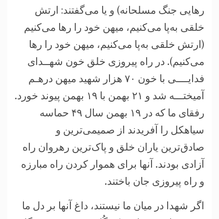
رهايی جنگ مسلحانه) و يا می‌گفتند: ارتش
خلقی به‌پا می‌کنيم، ميهن خود را رها می‌کنيم
(ارتش خلقی به‌پا می‌کنيم، ميهن خود را رها
می‌کنيم). در راه پيروزی خلق خون شهــدای
فدايــــی با خون ۷۰ هزار شهيد ميهن درهـم
آميختـــه شد و ۲۱ بهمن با ۱۹ بهمن پيوند خورد.
رفقای ما که در ۱۹ بهمن‌ سال ۴۹ حماسه
سياهکل را آفريدند از صميمی‌ترين و
صادق‌ترين ياران خلق و پاک‌ترين رهروان راه
آزادی بودند. آنها برای هموار کردن راه مبارزه
و راه پيروزی جان باختند.
اگر شهدا در ميان ما نيستند، داغ آنها بر دل ما