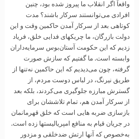
واقعاً اگر انقلاب ما پيروز شده بود، چنين
افرادی می‌توانستند سر‌کار باشند؟ مدت
کوتاهی بعد از سر‌کار آمدن حاکمين وقت و این
دولت بازرگان، ما چريکهای فدايی خلق، فرياد
زديم که اين حکومت آستان‌بوس سرمايه‌داران
وابسته است. ما گفتيم که سازش صورت
گرفته، چون می‌ديديم که اين حاکمين نه‌تنها از
طريق نيرنگ، در لباس دوست مردم، از
گسترش مبارزه جلوگيری می‌کردند، بلکه بعد
از سر‌کار آمدن هم، تمام تلاششان برای
بازسازی ضربه هايی است که خلق قهرمانمان
در جريان قيام به منافع امپرياليستها زده است.
به‌خصوص که آنها ارتش ضدخلقی و مزدور