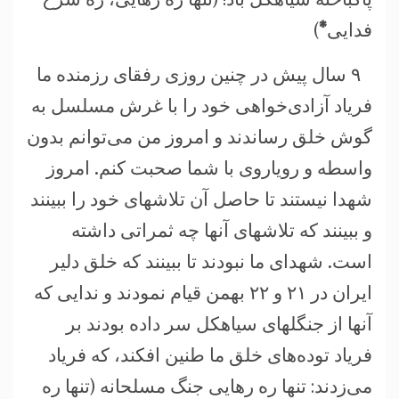
فدايی
*
)
۹ سال پيش در چنين روزی رفقای رزمنده ما
فرياد آزادی‌خواهی خود را با غرش مسلسل به
گوش خلق رساندند و امروز من می‌توانم بدون
واسطه و روياروی با شما صحبت کنم. امروز
شهدا نيستند تا حاصل آن تلاشهای خود را ببينند
و ببينند که تلاشهای آنها چه ثمراتی داشته
است. شهدای ما نبودند تا ببينند که خلق دلير
ايران در ۲۱ و ۲۲ بهمن قيام نمودند و ندايی که
آنها از جنگلهای سياهکل سر داده بودند بر
فرياد توده‌های خلق ما طنين افکند، که فرياد
می‌زدند: تنها ره رهايی جنگ مسلحانه (تنها ره