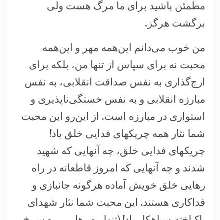
مطمئن باشید برای ما مرگ هست ولی
برگشت هرگز.
من خوب می‌دانم اين‌همه مهر و اين‌همه
محبت نه برای سپاس از تنها من، بلکه برای
ارج‌گذاری به نفس صداقت انقلابی، به نفس
مبارزه انقلابی و به نفس خستگی‌ناپذيری و
استواری در مبارزه است. از اين‌رو اين محبت
شما نثار همه چريکهای فدايی خلق باد!
چريکهای فدايی خلق، چه آنهايی که شهيد
شدند و چه آنهايی که امروز قاطعانه در راه
رهايی خلق خويش آماده هرگونه جانبازی و
فداکاری هستند. اين محبت شما نثار شهدای
پاکباخته سياهکل باد! (تنها ره رهايی، ره سرخ