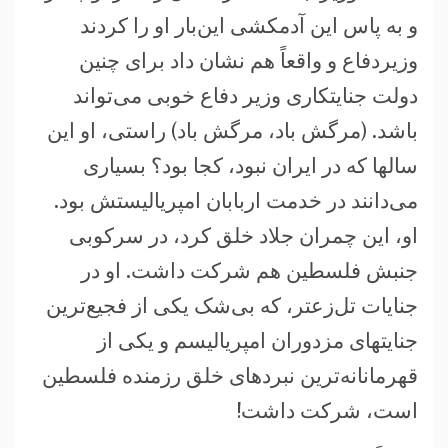
و به پاس اين آدمکشی اين‌بار او را کردند
وزير‌دفاع و واقعاً هم نشان داد برای چنين
دولت جنايتکاری وزير دفاع خوبی می‌تواند
باشد. (مرگش باد، مرگش باد) راستی، او اين
سالها که در ايران نبود، کجا بود؟ بسياری
می‌دانند در خدمت اربابان امپرياليستش بود.
او، اين چمران جلاد خلق کرد، در سرکوبی
جنبش فلسطين هم شرکت داشت. او در
جنايات تل‌زعتر، که بی‌شک يکی از فجيع‌ترين
جنايتهای مزدوران امپرياليسم و يکی از
قهرمانانه‌ترين نبردهای خلق رزمنده فلسطين
است، شرکت داشت!