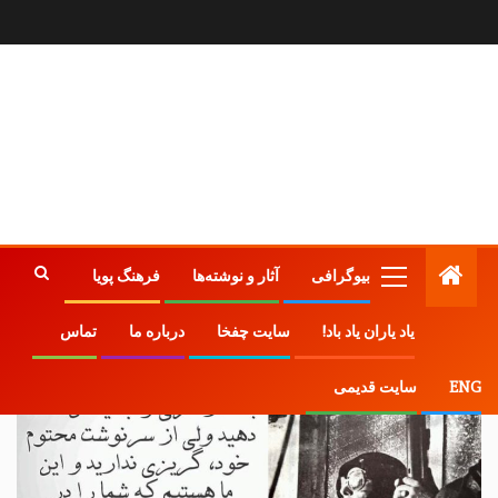
بیوگرافی
آثار و نوشته‌ها
فرهنگ پویا
یاد یاران یاد باد!
سایت چفخا
درباره ما
تماس
ENG
سایت قدیمی