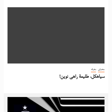
سخنرانی
متفرقه
سیاهکل، طلیعۀ راهی نوین!