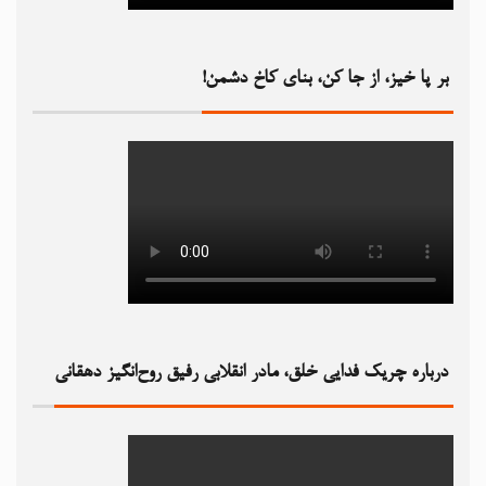
بر پا خیز، از جا کن، بنای کاخ دشمن!‏
درباره چریک فدایی خلق، مادر انقلابی رفیق روح‌انگیز دهقانی