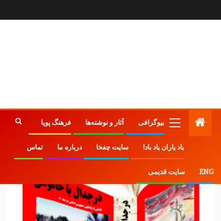
بیوگرافی
آثار و نوشته‌ها
فرهنگ پویا
یاد یاران یاد باد!
سایت چفخا
درباره ما
تماس
ENG
سایت قدیمی