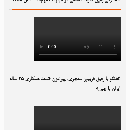
سخنرانی رفیق اشرف دهقانی در میتینگ مهاباد – سال ۱۳۵۸
گفتگو با رفیق فریبرز سنجری، پیرامون «سند همکاری ۲۵ ساله
ایران با چین»