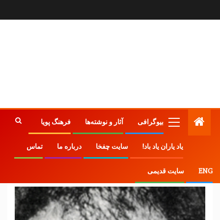
بیوگرافی
آثار و نوشته‌ها
فرهنگ پویا
یاد یاران یاد باد!
سایت چفخا
درباره ما
تماس
خسرو گلسرخی
ENG
سایت قدیمی