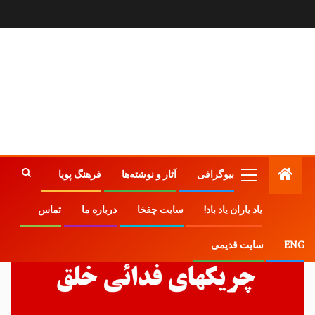
بیوگرافی
آثار و نوشته‌ها
فرهنگ پویا
یاد یاران یاد باد!
سایت چفخا
درباره ما
تماس
ENG
سایت قدیمی