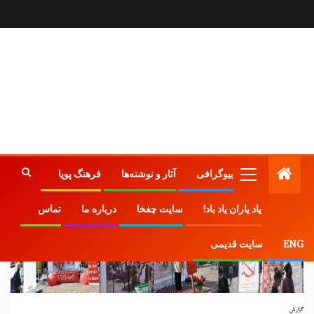
بیوگرافی
آثار و نوشته‌ها
فرهنگ پویا
یاد یاران یاد باد!
سایت چفخا
درباره ما
تماس
ENG
سایت قدیمی
گزارش