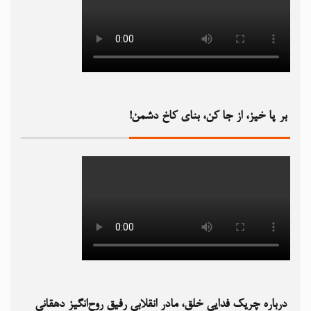
بر پا خیز، از جا کن، بنای کاخ دشمن!‏
درباره چریک فدایی خلق، مادر انقلابی رفیق روح‌انگیز دهقانی