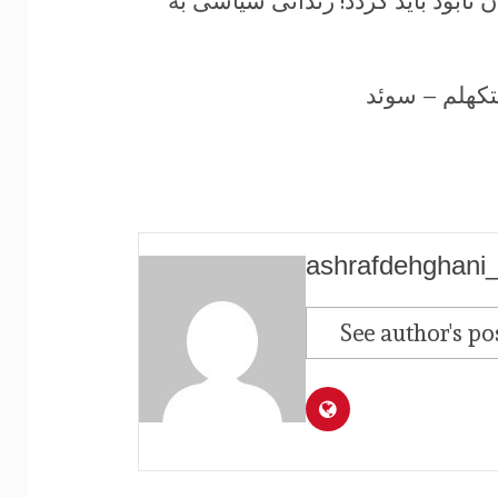
ابود باید گردد! زندانی سیاسی به
تکهلم – سوئد
ashrafdehghani
See author's po