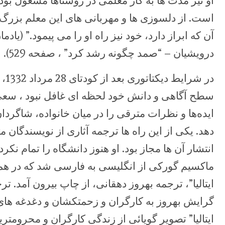
او نیز مدت ها به کار معلمی در روستاها مشغول بوده
است. از دلسوزی ها و مهربانی های این معلم بزرگ
آن که ‏ابراز دارد، خود نیز راه او را می پیمود.” (
درویشیان – “صمد چگونه رشد کرد” ، ‏صفحه 529).‏
در 
ایده‌ها و نظرات مترقی را در میان خانواده، ‏شاگرد
دهد‎.‎‏ یکی از این راه ها ترجمه آثاری از نویسندگ
انتشار آن ها مجاز بود. او هنوز دانشگاه را تمام نکر
‏ماکسیم گورکی از انگلیسی به فارسی شد که در هم
ایتالیا”، ترجمه بهروز ‏دهقانی، از چاپ بیرون آمد. تر
گرایش بهروز به کارگران و زحمتکشان و ‏دغدغه های 
ایتالیا”‏‎ ‎تصویر گویائی از زندگی کارگران و محروم