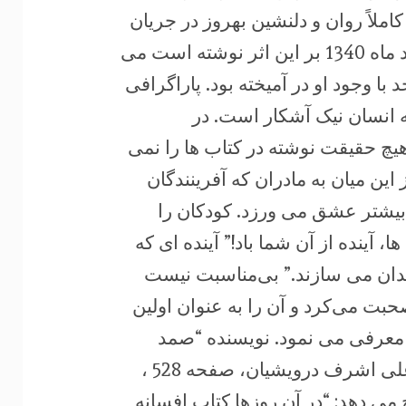
ملاً روان و دلنشین بهروز در ‏جریان
آن ها قرار می‌گیرد. در مقدمه ای که بهروز در اسفند ماه 1340 بر این اثر نوشته است می
با وجود او در آمیخته بود. پاراگرافی
ه انسان نیک آشکار است. در
هیچ حقیقت ‏نوشته در کتاب ها را نمی
این میان به مادران که آفرینندگان
، بیشتر عشق می ورزد. کودکان را
، آینده از آن شما باد!” آینده ای که
زندان می سازند.” بی‌مناسبت نیست
حبت می‌کرد و آن را ‏به عنوان اولین
د معرفی می نمود. نویسنده “صمد
چگونه ‏رشد کرد” در کتاب “یادمان صمد بهرنگی – علی اشرف درویشیان، صفحه 528 ،
 می دهد: “در آن روزها کتاب افسانه