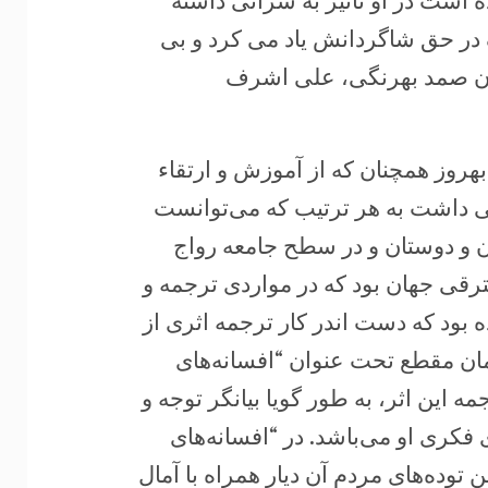
 است در او تأثیر به ‏سزائی داشته
 در حق شاگردانش یاد می کرد و بی
یادمان صمد بهرنگی، علی اشرف
شرایط دیکتاتوری بعد از کودتای 28 مرداد 1332، بهروز همچنان که از آموزش و ارتقاء
سطح آگاهی و دانش خود ‏لحظه ای غافل نبود ، سعی داشت‎ ‎به هر ترتیب که می‌توانست
ان و دوستان و در سطح جامعه رواج
ان مترقی جهان بود ‏که در مواردی ترجمه و
ده بود که دست ‌اندر کار ترجمه اثری از
ان مقطع تحت عنوان “افسانه‌های
جمه این اثر، به طور گویا بیانگر توجه و
فکری او می‌باشد. در “افسانه‌های
ترین توده‌های ‏مردم آن دیار همراه با آمال