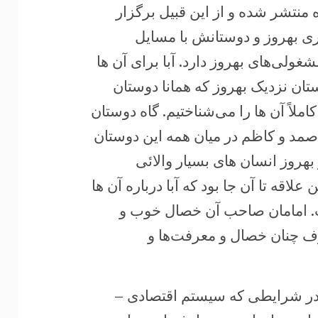
منتشر شده و از ‏این قبیل برگزار
برگزاری چنان جلسات هفتگی مبین‎ ‎درگیری بهروز و دوستانش با مسایل
غولی‌های بهروز دارد. آبا برای آن ها
وستان نزدیک بهروز که همانا دوستان
ملاً آن ها را می‌شناختیم. گاه دوستان
صمد و کاظم در ‏میان همه این دوستان
ار بهروز انسان های بسیار والائی
اقه تا آن جا بود که آبا درباره آن ها
ست. امامان صاحب آن خصال خوب و
رف چنان خصال و معرفت‌ها و
اصله بین سال های 1338 تا پانزده خرداد 1342، در شرایطی که سیستم اقتصادی –