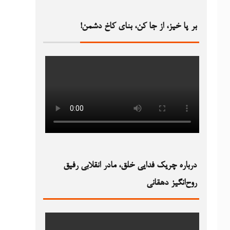
بر پا خیز، از جا کن، بنای کاخ دشمن!‏
درباره چریک فدایی خلق، مادر انقلابی رفیق
روح‌انگیز دهقانی