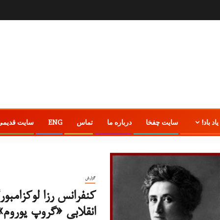
یاد باد!
سایت چفخا
درباره ما
تماس
ENG
سایت قدیمی
گزارش
کنفرانس رزا لوکزامبو
انقلابی «گروپ یوروم»