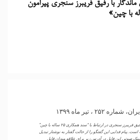
ماندگار با رفیق فریبرز سنجری پیرامون
۲ ، تیر ماه ۱۳۹۹
پیام فدایی: آن چه در زیر می آید متن گفتگوی کانال تلگرامی “بذرهای ماندگار” با رفیق فریبرز سنجری در ارتباط با “سند همکاری ۲۵ ساله با چین”
این زمینه می باشد که در تاریخ ۱۶ جولای ۲۰۲۰ انجام گرفته است. پیام فدایی این گفتگو را از حالت گفتار به نوشتار تبدیل
لینک صوتی این فایل در آدرس زیر برای علاقه مندان قابل