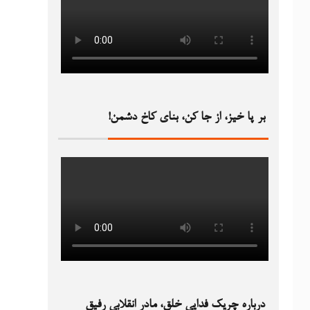
بر پا خیز، از جا کن، بنای کاخ دشمن!‏
درباره چریک فدایی خلق، مادر انقلابی رفیق