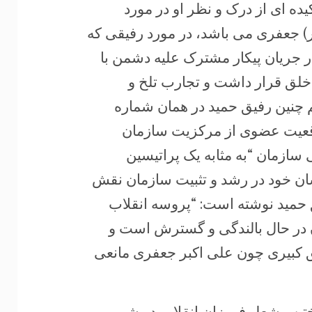
ت و بیانگر چکیده ای از درک و نظر او در مورد
ر) جعفری می باشد، در مورد رفیقی که
رایط بسیار دشوار مبارزاتی سالهای 50 تا 54 در جریان پیکار مشترک علیه دشمن با
خلق قرار داشت و تجارب تلخ و
م چنین رفیق حمید در همان شماره
قعیت عضوی از مرکزیت سازمان
سازمان “به مثابه یک پراتیسین
شان خود در رشد و تثبیت سازمان نقش
یق حمید نوشته است: “پروسه انقلاب
ن در حال بالندگی و گسترش است و
کبیری چون علی اکبر جعفری مانعی
وختن مشعل فروزان انقلاب در شب