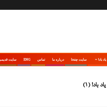
یاد باد!
سایت چفخا
درباره ما
تماس
ENG
سایت قدیمی
باد! (۱)