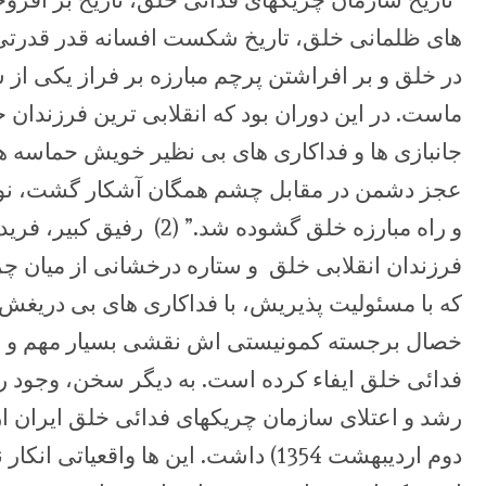
های ظلمانی خلق، تاریخ شکست افسانه قدر قدرتی
در خلق و بر افراشتن پرچم مبارزه بر فراز یکی از 
ماست. در این دوران بود که انقلابی ترین فرزندان خ
جانبازی ها و فداکاری های بی نظیر خویش حماسه ه
عجز دشمن در مقابل چشم همگان آشکار گشت، نور ا
و راه مبارزه خلق گشوده شد.
فرزندان انقلابی خلق و ستاره درخشانی از میان چر
که با مسئولیت پذیریش، با فداکاری های بی دریغش، 
خصال برجسته کمونیستی اش نقشی بسیار مهم و ارزن
فدائی خلق ایفاء کرده است. به دیگر سخن، وجود ر
رشد و اعتلای سازمان چریکهای فدائی خلق ایران از
دوم اردیبهشت 1354) داشت. این ها واقعیا