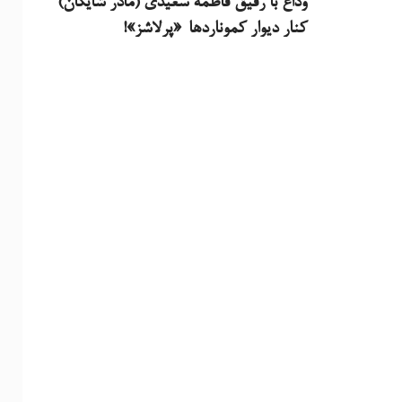
وداع با رفیق فاطمه سعیدی (مادر شایگان)
کنار دیوار کموناردها-«پرلاشز»!